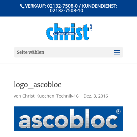
VERKAUF: 02132-7508-0 / KUNDENDIENST:
02132-7508-10
Seite wählen
logo_ascobloc
von
Christ_Kuechen_Technik-16
|
Dez. 3, 2016