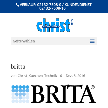
VERKAUF: 02132-7508-0 / KUNDENDIENST:
02132-7508-10
Seite wählen
britta
von
Christ_Kuechen_Technik-16
|
Dez. 3, 2016