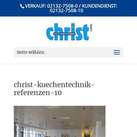
VERKAUF: 02132-7508-0 / KUNDENDIENST:
02132-7508-10
Seite wählen
christ-kuechentechnik-
referenzen-10