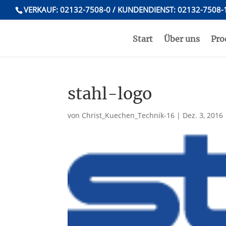
VERKAUF: 02132-7508-0 / KUNDENDIENST: 02132-7508-
Start
Über uns
Pro
stahl-logo
von
Christ_Kuechen_Technik-16
|
Dez. 3, 2016